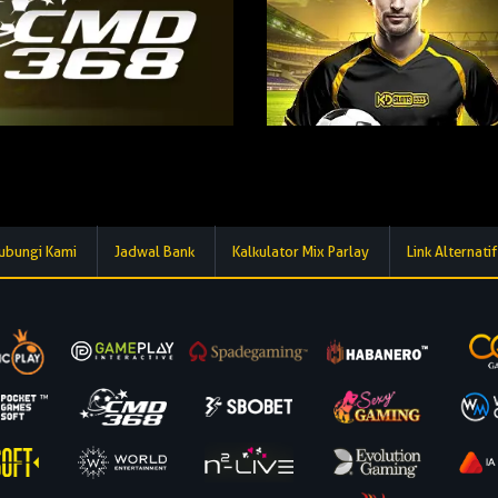
ubungi Kami
Jadwal Bank
Kalkulator Mix Parlay
Link Alternati