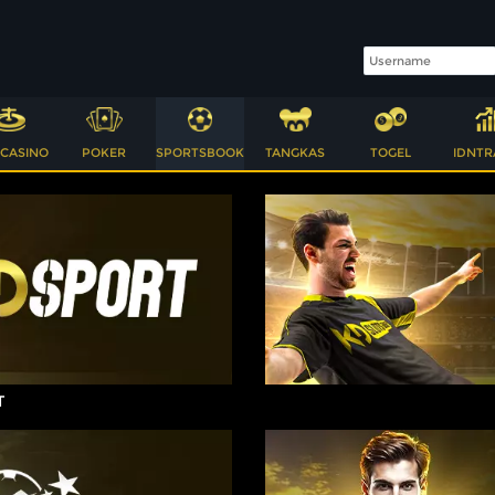
 CASINO
POKER
SPORTSBOOK
TANGKAS
TOGEL
IDNTR
T