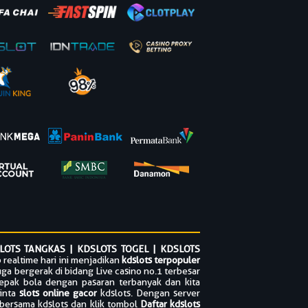
LOTS TANGKAS |
KDSLOTS TOGEL |
KDSLOTS
 realtime hari ini menjadikan
kdslots terpopuler
ga bergerak di bidang Live casino no.1 terbesar
epak bola dengan pasaran terbanyak dan kita
inta
slots online gacor
kdslots. Dengan server
bersama kdslots dan klik tombol
Daftar kdslots