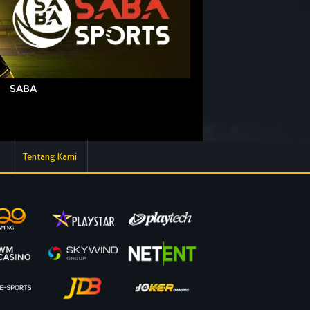
SABA
f
Tentang Kami