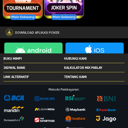
Main Sekarang
Main Sekarang
DOWNLOAD APLIKASI POKER
android
iOS
BUKU MIMPI
HUBUNGI KAMI
JADWAL BANK
KALKULATOR MIX PARLAY
LINK ALTERNATIF
TENTANG KAMI
Metode Pembayaran: