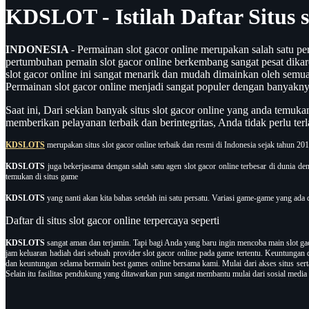
KDSLOT - Istilah Daftar Situs s
INDONESIA
- Permainan slot gacor online merupakan salah satu pe
pertumbuhan pemain slot gacor online berkembang sangat pesat dik
slot gacor online ini sangat menarik dan mudah dimainkan oleh semua 
Permainan slot gacor online menjadi sangat populer dengan banyakny
Saat ini, Dari sekian banyak situs slot gacor online yang anda temu
memberikan pelayanan terbaik dan berintegritas, Anda tidak perlu terl
KDSLOTS
merupakan situs slot gacor online terbaik dan resmi di Indonesia sejak tahun 20
KDSLOTS
juga bekerjasama dengan salah satu agen slot gacor online terbesar di dunia de
temukan di situs game
KDSLOTS
yang nanti akan kita bahas setelah ini satu persatu. Variasi game-game yang ada
Daftar di situs slot gacor online terpercaya seperti
KDSLOTS
sangat aman dan terjamin. Tapi bagi Anda yang baru ingin mencoba main slot gacor
jam keluaran hadiah dari sebuah provider slot gacor online pada game tertentu. Keuntungan
dan keuntungan selama bermain best games online bersama kami. Mulai dari akses situs ser
Selain itu fasilitas pendukung yang ditawarkan pun sangat membantu mulai dari sosial media 