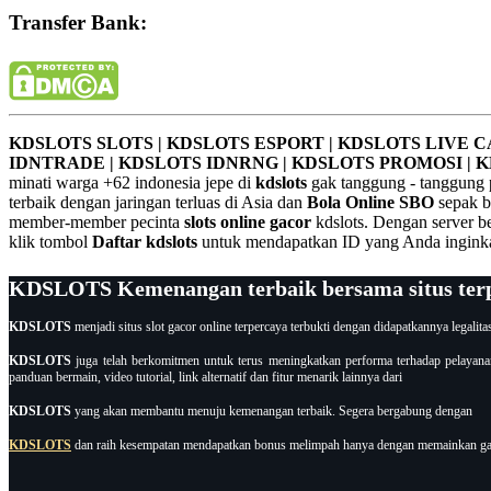
Transfer Bank:
KDSLOTS SLOTS |
KDSLOTS ESPORT |
KDSLOTS LIVE C
IDNTRADE |
KDSLOTS IDNRNG |
KDSLOTS PROMOSI |
K
minati warga +62 indonesia jepe di
kdslots
gak tanggung - tanggung 
terbaik dengan jaringan terluas di Asia dan
Bola Online SBO
sepak b
member-member pecinta
slots online gacor
kdslots. Dengan server b
klik tombol
Daftar kdslots
untuk mendapatkan ID yang Anda 
KDSLOTS Kemenangan terbaik bersama situs ter
KDSLOTS
menjadi situs slot gacor online terpercaya terbukti dengan didapatkannya legal
KDSLOTS
juga telah berkomitmen untuk terus meningkatkan performa terhadap pelayanan
panduan bermain, video tutorial, link alternatif dan fitur menarik lainnya dari
KDSLOTS
yang akan membantu menuju kemenangan terbaik. Segera bergabung dengan
KDSLOTS
dan raih kesempatan mendapatkan bonus melimpah hanya dengan memainkan ga