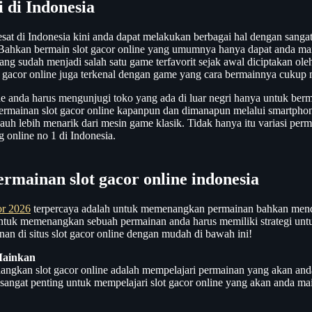
 di Indonesia
t di Indonesia kini anda dapat melakukan berbagai hal dengan sangat 
. Bahkan bermain slot gacor online yang umumnya hanya dapat anda mai
mang sudah menjadi salah satu game terfavorit sejak awal diciptakan o
t gacor online juga terkenal dengan game yang cara bermainnya cukup
ine anda harus mengunjugi toko yang ada di luar negri hanya untuk be
ermainan slot gacor online kapanpun dan dimanapun melalui smartphone
uh lebih menarik dari mesin game klasik. Tidak hanya itu variasi perma
 online no 1 di Indonesia.
ainan slot gacor online indonesia
or 2026
terpercaya adalah untuk memenangkan permainan bahkan menda
untuk memenangkan sebuah permainan anda harus memiliki strategi un
an di situs slot gacor online dengan mudah di bawah ini!
Mainkan
kan slot gacor online adalah mempelajari permainan yang akan anda p
 sangat penting untuk mempelajari slot gacor online yang akan anda ma