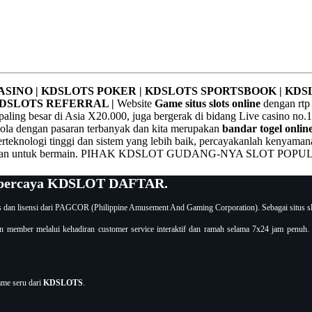
ASINO |
KDSLOTS POKER |
KDSLOTS SPORTSBOOK |
KDS
DSLOTS REFERRAL |
Website
Game situs slots online
dengan rtp
paling besar di Asia X20.000, juga bergerak di bidang Live casino no.
ola dengan pasaran terbanyak dan kita merupakan
bandar togel onlin
erteknologi tinggi dan sistem yang lebih baik, percayakanlah kenyam
inginkan untuk bermain. PIHAK KDSLOT GUDANG-NYA SLOT P
percaya
KDSLOT DAFTAR
.
itas dan lisensi dari PAGCOR (Philippine Amusement And Gaming Corporation). Sebagai situs slo
 member melalui kehadiran customer service interaktif dan ramah selama 7x24 jam penuh. 
me seru dari
KDSLOTS
.