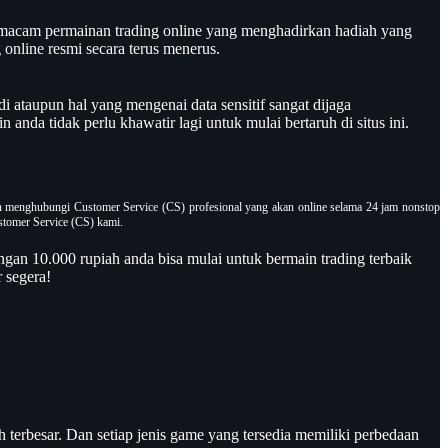
m-macam permainan trading online yang menghadirkan hadiah yang
online resmi secara terus menerus.
 ataupun hal yang mengenai data sensitif sangat dijaga
anda tidak perlu khawatir lagi untuk mulai bertaruh di situs ini.
an menghubungi Customer Service (CS) profesional yang akan online selama 24 jam nonstop
ustomer Service (CS) kami.
an 10.000 rupiah anda bisa mulai untuk bermain trading terbaik
 segera!
terbesar. Dan setiap jenis game yang tersedia memiliki perbedaan