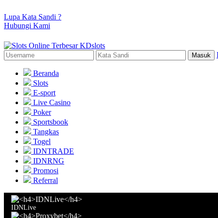
Lupa Kata Sandi ?
Hubungi Kami
Beranda
Slots
E-sport
Live Casino
Poker
Sportsbook
Tangkas
Togel
IDNTRADE
IDNRNG
Promosi
Referral
IDNLive