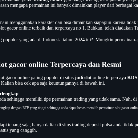
alasan mengapa permainan ini banyak dimainkan player dari berbagai k
 bermain menggunakan karakter dan bisa dimainkan siapapun karena t
slot gacor online terbaik dan terpercaya no 1. Bahkan, telah diadakan
ing populer yang ada di Indonesia tahun 2024 ini?. Mungkin permainan-p
ot gacor online Terpercaya dan Resmi
t gacor online paling populer di situs
judi slot
online terpercaya
KDS
. Kalian bisa cek apa saja keuntungannya di bawah ini.
rlengkap
eda sehingga memiliki tipe permainan trading yang tidak sama. Nah, di s
lengkap dengan RTP yang tinggi sehingga anda dapat bebas memilih permainan slot gacor onli
pi tenang saja, hanya daftar di situs trading deposit pulsa anda tida
attis yang canggih.