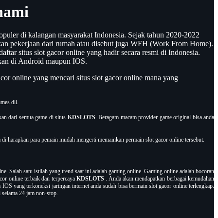
ahami
t populer di kalangan masyarakat Indonesia. Sejak tahun 2020-2022
ukan pekerjaan dari rumah atau disebut juga WFH (Work From Home).
ar situs slot gacor online yang hadir secara resmi di Indonesia.
inkan di Android maupun IOS.
cor online yang mencari situs slot gacor online mana yang
mes dll.
ukan dari semua game di situs
KDSLOTS
. Beragam macam provider game original bisa anda
ga di harapkan para pemain mudah mengerti memainkan permain slot gacor online tersebut.
ne. Salah satu istilah yang trend saat ini adalah gaming online. Gaming online adalah bocoran
cor online terbaik dan terpercaya
KDSLOTS
. Anda akan mendapatkan berbagai kemudahan
S yang terkoneksi jaringan internet anda sudah bisa bermain slot gacor online terlengkap.
i selama 24 jam non-stop.