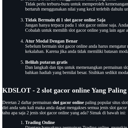
Tidak perlu terburu-buru untuk memperoleh kemenangan 
bertaruh menggunakan nilai yang kecil terlebih dahulu
Tidak Bermain di 1 slot gacor online Saja
Jangan hanya terpacu pada 1 slot gacor online saja. Anda
Cobalah untuk memilih slot gacor online yang lain aga
Atur Modal Dengan Benar
Sebelum bermain slot gacor online anda harus mengatur 
kekalahan. Karena jika anda tidak memiliki batasan mod
Belilah putaran gratis
Dan langkah dan tips untuk memenangkan permainan slot 
bahkan hadiah yang bernilai besar. Sisihkan sedikit mod
KDSLOT - 2 slot gacor online Yang Paling 
Deretan 2 daftar permainan
slot gacor online
paling popular situs s
diri anda satu kali maka anda dapat mengakses semua jenis slot gacor
tahu apa saja 2 jenis slot gacor online yang ada? Simak di bawah ini:
Trading Online
Diantara banyaknya permainan Trading online, mungki