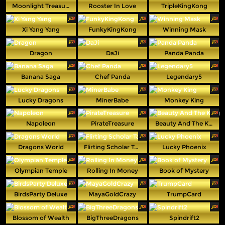
Moonlight Treasure
Rooster In Love
TripleKingKong
Xi Yang Yang
FunkyKingKong
Winning Mask
Dragon
DaJi
Panda Panda
Banana Saga
Chef Panda
Legendary5
Lucky Dragons
MinerBabe
Monkey King
Napoleon
PirateTreasure
Beauty And The Kingdom
Dragons World
Flirting Scholar Tang
Lucky Phoenix
Olympian Temple
Rolling In Money
Book of Mystery
BirdsParty Deluxe
MayaGoldCrazy
TrumpCard
Blossom of Wealth
BigThreeDragons
Spindrift2