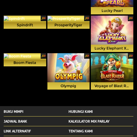
Lucky Pearl
Spindrift
ProsperityTiger
Lucky Elephant X-Huge
Boom Fiesta
Olympig
Voyage of Blast Raider X-Lock
BUKU MIMPI
HUBUNGI KAMI
JADWAL BANK
KALKULATOR MIX PARLAY
LINK ALTERNATIF
TENTANG KAMI